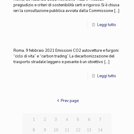
pregiudizio e criteri di sostenibilità certi e rigorosi Si è chiusa
ieri la consultazione pubblica avviata dalla Commissione
[…]
Leggi tutto
Roma, 9 febbraio 2021 Emissioni CO2 autovetture e furgoni:
“ciclo di vita” e “carbon trading” La decarbonizzazione del
trasporto stradale leggero e pesante è un obiettivo
[…]
Leggi tutto
Prev page
1
2
3
4
5
6
7
8
9
10
11
12
13
14