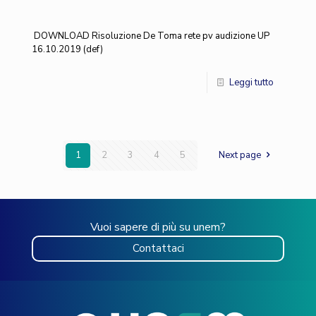
DOWNLOAD Risoluzione De Toma rete pv audizione UP
16.10.2019 (def)
Leggi tutto
1
2
3
4
5
Next page
Vuoi sapere di più su unem?
Contattaci