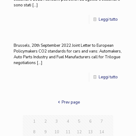
sono stati
[…]
Leggi tutto
Brussels, 20th September 2022 Joint Letter to European
Policymakers CO2 standards for cars and vans: Automakers,
Auto Parts Industry and Fuel Manufacturers call for Trilogue
negotiations
[…]
Leggi tutto
Prev page
1
2
3
4
5
6
7
8
9
10
11
12
13
14