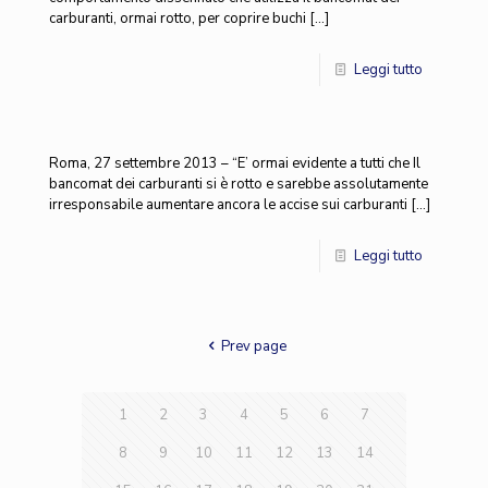
carburanti, ormai rotto, per coprire buchi
[…]
Leggi tutto
Roma, 27 settembre 2013 – “E’ ormai evidente a tutti che Il
bancomat dei carburanti si è rotto e sarebbe assolutamente
irresponsabile aumentare ancora le accise sui carburanti
[…]
Leggi tutto
Prev page
1
2
3
4
5
6
7
8
9
10
11
12
13
14