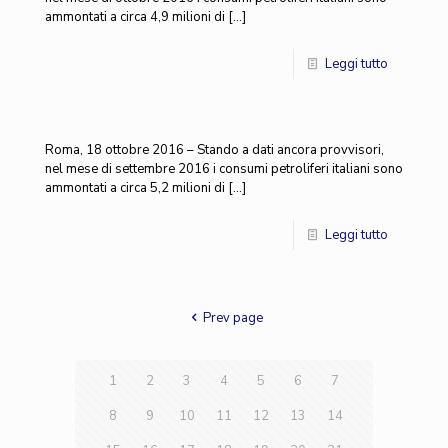
ammontati a circa 4,9 milioni di
[…]
Leggi tutto
Roma, 18 ottobre 2016 – Stando a dati ancora provvisori,
nel mese di settembre 2016 i consumi petroliferi italiani sono
ammontati a circa 5,2 milioni di
[…]
Leggi tutto
Prev page
1
2
3
4
5
6
7
8
9
10
11
12
13
14