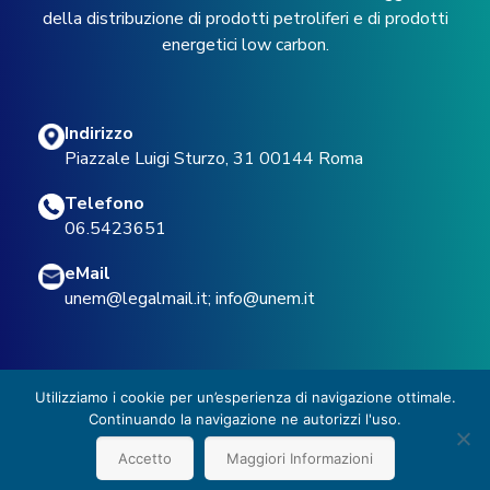
della distribuzione di prodotti petroliferi e di prodotti
energetici low carbon.
Indirizzo
Piazzale Luigi Sturzo, 31 00144 Roma
Telefono
06.5423651
eMail
unem@legalmail.it
;
info@unem.it
Utilizziamo i cookie per un’esperienza di navigazione ottimale.
Continuando la navigazione ne autorizzi l'uso.
© 2022 UNEM -
Privacy Policy
Accetto
Maggiori Informazioni
Design with
by
Apptoyou Group