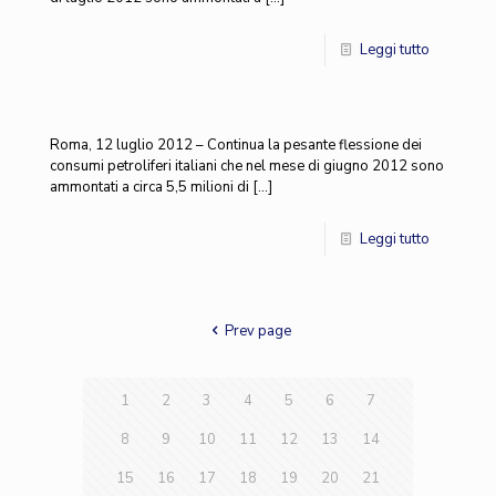
Leggi tutto
Roma, 12 luglio 2012 – Continua la pesante flessione dei
consumi petroliferi italiani che nel mese di giugno 2012 sono
ammontati a circa 5,5 milioni di
[…]
Leggi tutto
Prev page
1
2
3
4
5
6
7
8
9
10
11
12
13
14
15
16
17
18
19
20
21