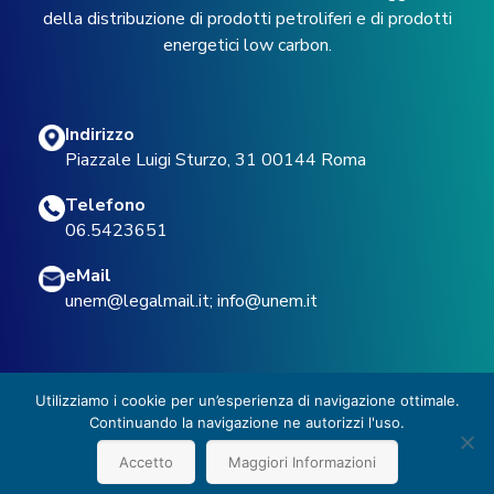
della distribuzione di prodotti petroliferi e di prodotti
energetici low carbon.
Indirizzo
Piazzale Luigi Sturzo, 31 00144 Roma
Telefono
06.5423651
eMail
unem@legalmail.it
;
info@unem.it
Utilizziamo i cookie per un’esperienza di navigazione ottimale.
Continuando la navigazione ne autorizzi l'uso.
© 2022 UNEM -
Privacy Policy
Accetto
Maggiori Informazioni
Design with
by
Apptoyou Group