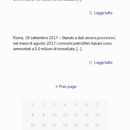
Leggi tutto
Roma, 18 settembre 2017 – Stando a dati ancora provvisori,
nel mese di agosto 2017 i consumi petroliferi italiani sono
ammontati a 5,0 milioni di tonnellate,
[…]
Leggi tutto
Prev page
1
2
3
4
5
6
7
8
9
10
11
12
13
14
15
16
17
18
19
20
21