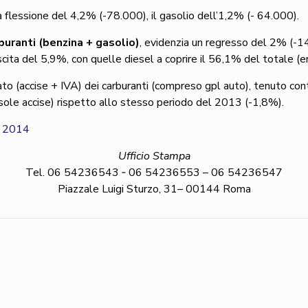
 flessione del 4,2% (-78.000), il gasolio dell’1,2% (- 64.000).
buranti (benzina + gasolio)
, evidenzia un regresso del 2% (-1
scita del 5,9%, con quelle diesel a coprire il 56,1% del totale (er
to (accise + IVA) dei carburanti (compreso gpl auto), tenuto cont
di sole accise) rispetto allo stesso periodo del 2013 (-1,8%).
o 2014
Ufficio Stampa
Tel. 06 54236543 ‐ 06 54236553 – 06 54236547
Piazzale Luigi Sturzo, 31– 00144 Roma