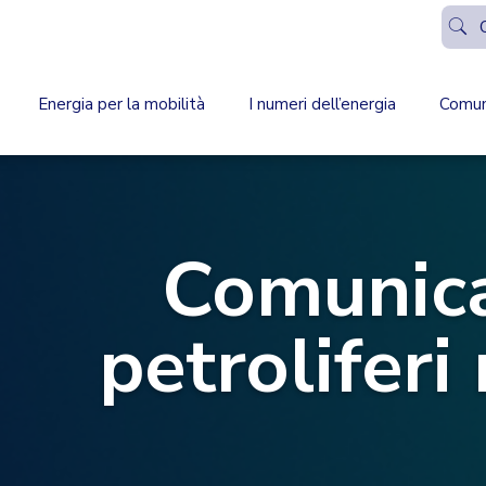
Energia per la mobilità
I numeri dell’energia
Comun
Comunic
petrolifer