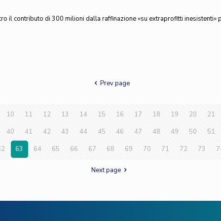
ro il contributo di 300 milioni dalla raffinazione «su extraprofitti inesistent
Prev page
10
11
12
13
14
15
16
17
18
19
20
21
40
41
42
43
44
45
46
47
48
49
50
51
62
63
64
65
66
67
68
69
70
71
72
73
7
Next page