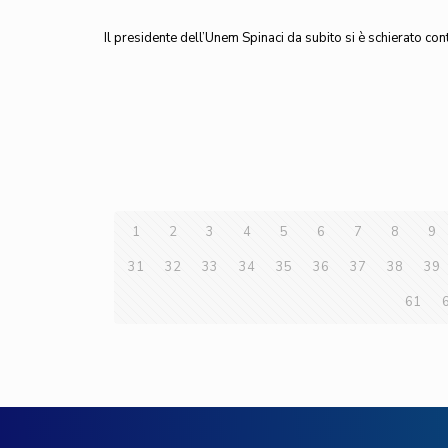
Il presidente dell’Unem Spinaci da subito si è schierato cont
1
2
3
4
5
6
7
8
9
31
32
33
34
35
36
37
38
39
61