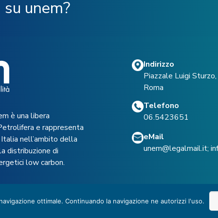
ù su unem?
Indirizzo
Piazzale Luigi Sturz
Roma
Telefono
em è una libera
06.5423651
Petrolifera e rappresenta
eMail
Italia nell’ambito della
unem@legalmail.it
;
i
a distribuzione di
ergetici low carbon.
 navigazione ottimale. Continuando la navigazione ne autorizzi l'uso.