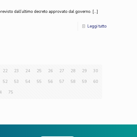
i» previsto dall’ultimo decreto approvato dal governo.
[…]
Leggi tutto
22
23
24
25
26
27
28
29
30
52
53
54
55
56
57
58
59
60
4
75