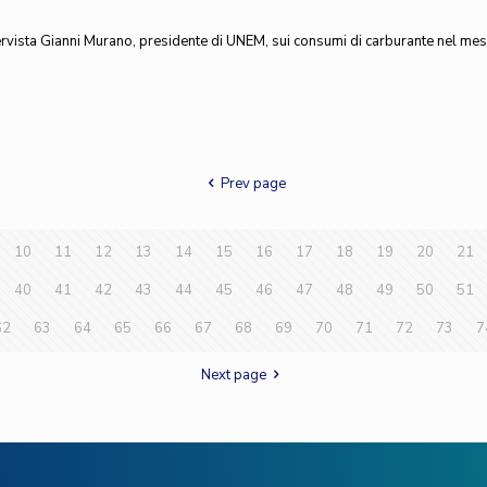
tervista Gianni Murano, presidente di UNEM, sui consumi di carburante nel mese
Prev page
10
11
12
13
14
15
16
17
18
19
20
21
40
41
42
43
44
45
46
47
48
49
50
51
62
63
64
65
66
67
68
69
70
71
72
73
7
Next page