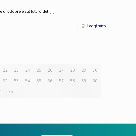
 di ottobre e sul futuro del
[…]
Leggi tutto
22
23
24
25
26
27
28
29
30
52
53
54
55
56
57
58
59
60
4
75