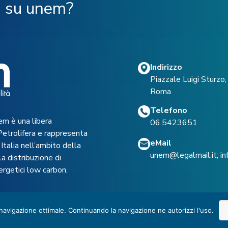
ù su unem?
Indirizzo
Piazzale Luigi Sturz
Roma
Telefono
em è una libera
06.5423651
Petrolifera e rappresenta
eMail
Italia nell’ambito della
unem@legalmail.it
;
i
a distribuzione di
ergetici low carbon.
 navigazione ottimale. Continuando la navigazione ne autorizzi l'uso.