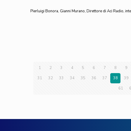
Pierluigi Bonora, Gianni Murano, Direttore di Aci Radio, in
1
2
3
4
5
6
7
8
9
31
32
33
34
35
36
37
38
39
61