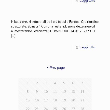
Leggi tutto
In Italia prezzi industriali tra i più bassi d’Europa. Ora riordino
strutturale. Spinaci: ” Con una reale riduzione delle aree oil
aumenterebbe l’efficienza”. DOWNLOAD 14.01.2023 SOLE
[…]
Leggi tutto
Prev page
1
2
3
4
5
6
7
8
9
10
11
12
13
14
15
16
17
18
19
20
21
22
23
24
25
26
27
28