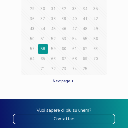
29
30
31
32
33
34
35
36
37
38
39
40
41
42
43
44
45
46
47
48
49
50
51
52
53
54
55
56
57
58
59
60
61
62
63
64
65
66
67
68
69
70
71
72
73
74
75
Next page
Vuoi sapere di più su unem?
Contattaci