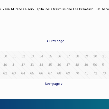
di Gianni Murano a Radio Capital nella trasmissione The Breakfast Club. Ascolt
Prev page
10
11
12
13
14
15
16
17
18
19
20
21
40
41
42
43
44
45
46
47
48
49
50
51
62
63
64
65
66
67
68
69
70
71
72
73
Next page