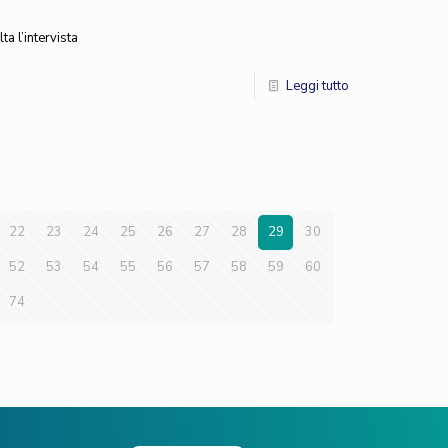
a l’intervista
Leggi tutto
22
23
24
25
26
27
28
29
30
52
53
54
55
56
57
58
59
60
74