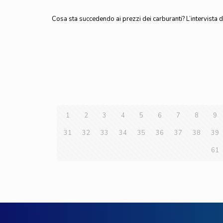
Cosa sta succedendo ai prezzi dei carburanti? L’intervista 
1
2
3
4
5
6
7
8
9
31
32
33
34
35
36
37
38
39
61