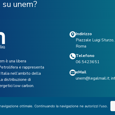
ù su unem?
Indirizzo
Piazzale Luigi Sturz
Roma
Telefono
em è una libera
06.5423651
Petrolifera e rappresenta
eMail
Italia nell’ambito della
unem@legalmail.it
;
i
a distribuzione di
ergetici low carbon.
 navigazione ottimale. Continuando la navigazione ne autorizzi l'uso.