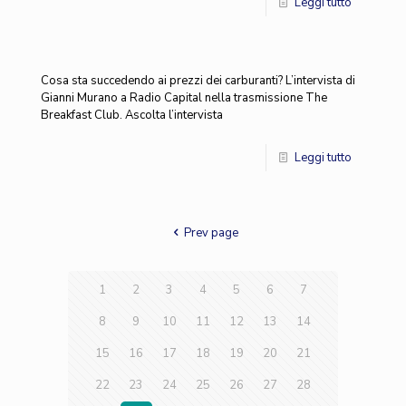
Leggi tutto
Cosa sta succedendo ai prezzi dei carburanti? L’intervista di
Gianni Murano a Radio Capital nella trasmissione The
Breakfast Club. Ascolta l’intervista
Leggi tutto
Prev page
1
2
3
4
5
6
7
8
9
10
11
12
13
14
15
16
17
18
19
20
21
22
23
24
25
26
27
28