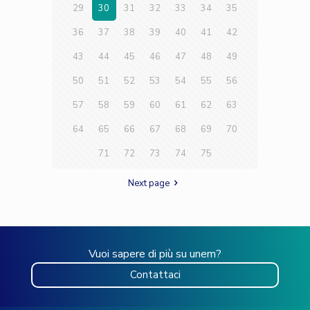
29
30
31
32
33
34
35
36
37
38
39
40
41
42
43
44
45
46
47
48
49
50
51
52
53
54
55
56
57
58
59
60
61
62
63
64
65
66
67
68
69
70
71
72
73
74
75
Next page
Vuoi sapere di più su unem?
Contattaci