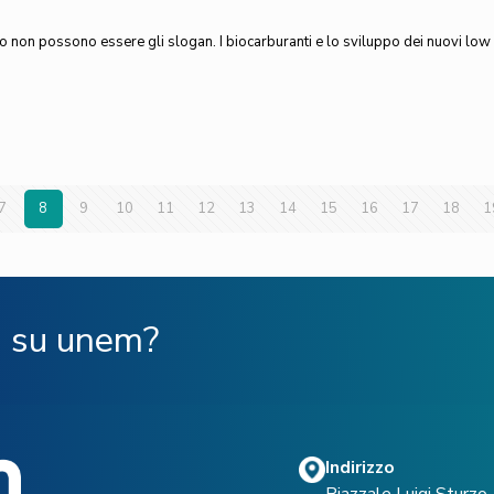
uro non possono essere gli slogan. I biocarburanti e lo sviluppo dei nuovi lo
7
8
9
10
11
12
13
14
15
16
17
18
1
ù su unem?
Indirizzo
Piazzale Luigi Sturz