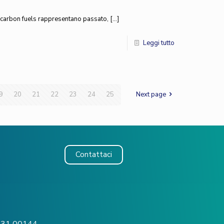
w carbon fuels rappresentano passato,
[…]
Leggi tutto
9
20
21
22
23
24
25
Next page
Contattaci
o, 31 00144