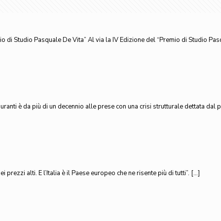
o di Studio Pasquale De Vita” Al via la IV Edizione del “Premio di Studio Pa
ranti è da più di un decennio alle prese con una crisi strutturale dettata dal 
prezzi alti. E l’Italia è il Paese europeo che ne risente più di tutti”.
[…]