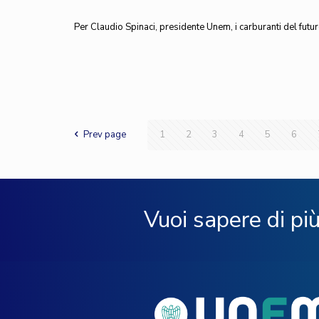
Per Claudio Spinaci, presidente Unem, i carburanti del fut
Prev page
1
2
3
4
5
6
Vuoi sapere di pi