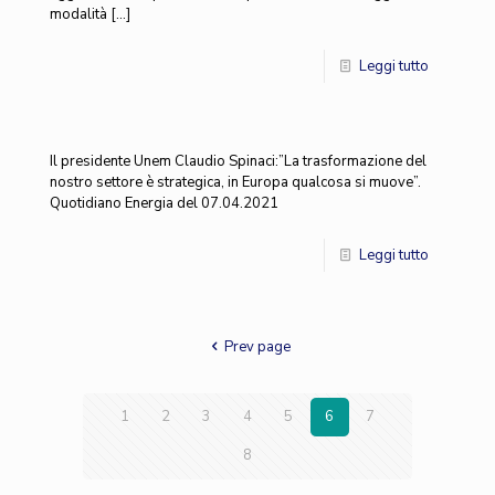
modalità
[…]
Leggi tutto
Il presidente Unem Claudio Spinaci:”La trasformazione del
nostro settore è strategica, in Europa qualcosa si muove”.
Quotidiano Energia del 07.04.2021
Leggi tutto
Prev page
1
2
3
4
5
6
7
8