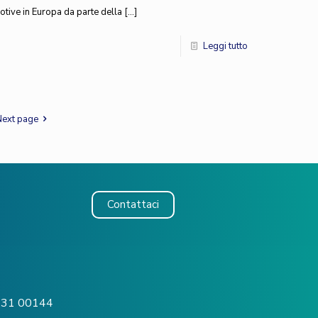
otive in Europa da parte della
[…]
Leggi tutto
Next page
Contattaci
o, 31 00144