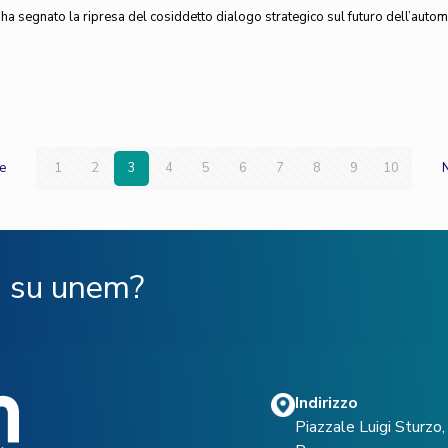
 ha segnato la ripresa del cosiddetto dialogo strategico sul futuro dell’autom
e
1
2
3
4
5
6
7
8
9
10
ù su unem?
Indirizzo
Piazzale Luigi Sturz