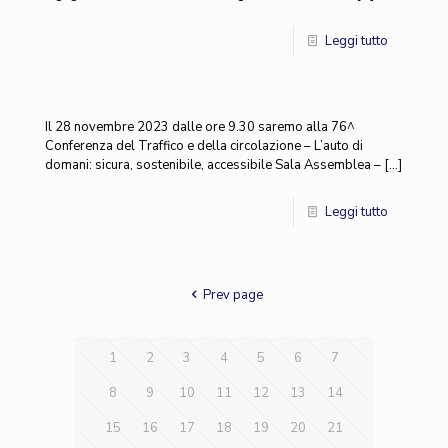
Leggi tutto
Il 28 novembre 2023 dalle ore 9.30 saremo alla 76^
Conferenza del Traffico e della circolazione – L’auto di
domani: sicura, sostenibile, accessibile Sala Assemblea –
[…]
Leggi tutto
Prev page
1
2
3
4
5
6
7
8
9
10
11
12
13
14
15
16
17
18
19
20
21