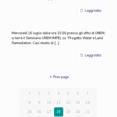
Leggi tutto
Mercoledì 16 luglio dalle ore 10.00 presso gli uffici di UNEM,
si terrà il Seminario UNEM IMPEL su “Progetto Water e Land
Remediation. Casi studio di
[…]
Leggi tutto
Prev page
1
2
3
4
5
6
7
8
9
10
11
12
13
14
15
16
17
18
19
20
21