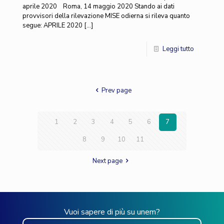
aprile 2020 Roma, 14 maggio 2020 Stando ai dati
provvisori della rilevazione MISE odierna si rileva quanto
segue: APRILE 2020
[…]
Leggi tutto
Prev page
1
2
3
4
5
6
7
8
9
10
11
Next page
Vuoi sapere di più su unem?