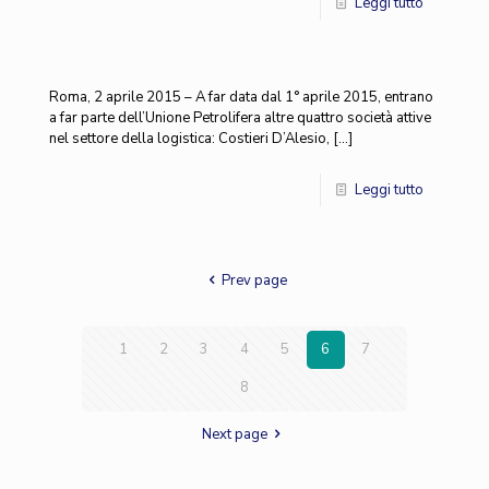
Leggi tutto
Roma, 2 aprile 2015 – A far data dal 1° aprile 2015, entrano
a far parte dell’Unione Petrolifera altre quattro società attive
nel settore della logistica: Costieri D’Alesio,
[…]
Leggi tutto
Prev page
1
2
3
4
5
6
7
8
Next page