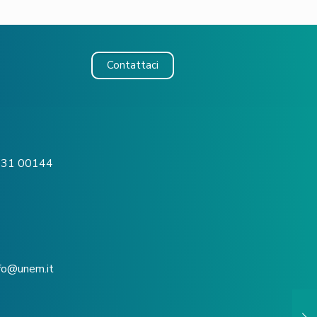
Contattaci
o, 31 00144
nfo@unem.it