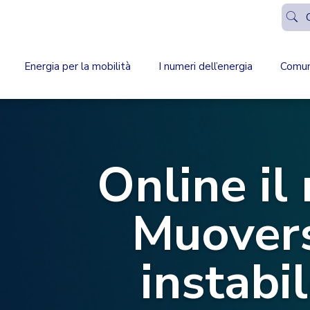
Energia per la mobilità
I numeri dell’energia
Comun
Online il
Muovers
instabi