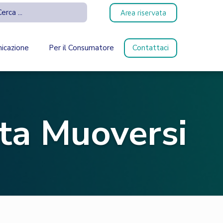
Area riservata
icazione
Per il Consumatore
Contattaci
sta Muoversi