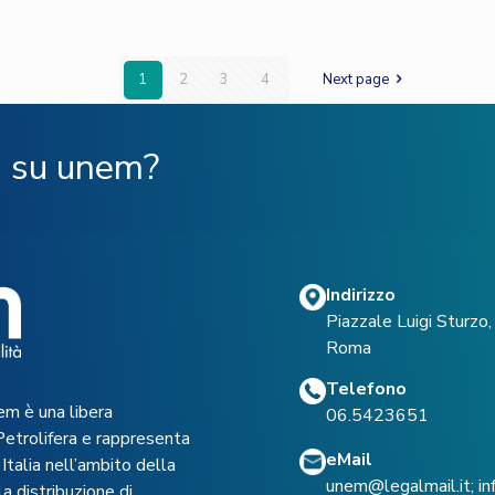
1
2
3
4
Next page
ù su unem?
Indirizzo
Piazzale Luigi Sturz
Roma
Telefono
em è una libera
06.5423651
Petrolifera e rappresenta
eMail
Italia nell’ambito della
unem@legalmail.it
;
i
a distribuzione di