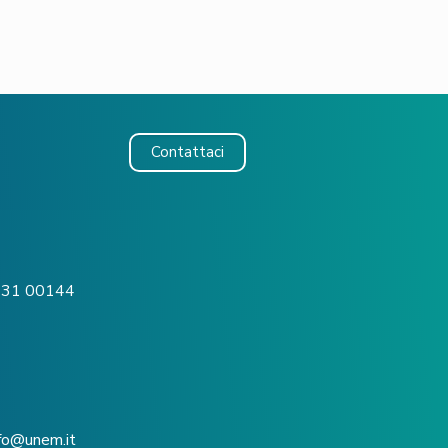
Contattaci
o, 31 00144
nfo@unem.it