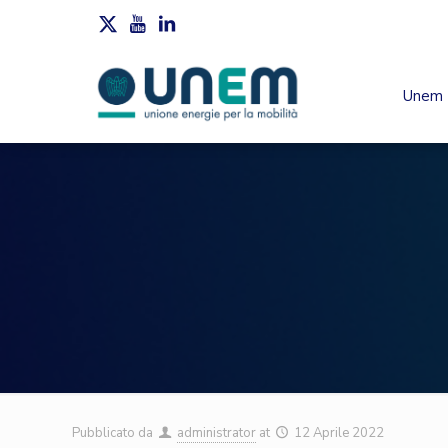
Unem
Pubblicato da
administrator
at
12 Aprile 2022