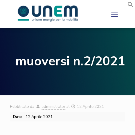
muoversi n.2/2021
Pubblicato da
administrator
at
12 Aprile 2021
Date
12 Aprile 2021