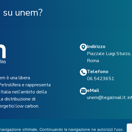
ù su unem?
Indirizzo
Piazzale Luigi Sturz
Roma
Telefono
em è una libera
06.5423651
Petrolifera e rappresenta
eMail
Italia nell’ambito della
unem@legalmail.it
;
i
a distribuzione di
ergetici low carbon.
 navigazione ottimale. Continuando la navigazione ne autorizzi l'uso.