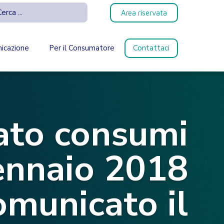
Area riservata
icazione
Per il Consumatore
Contattaci
ato consumi
gennaio 2018
omunicato il