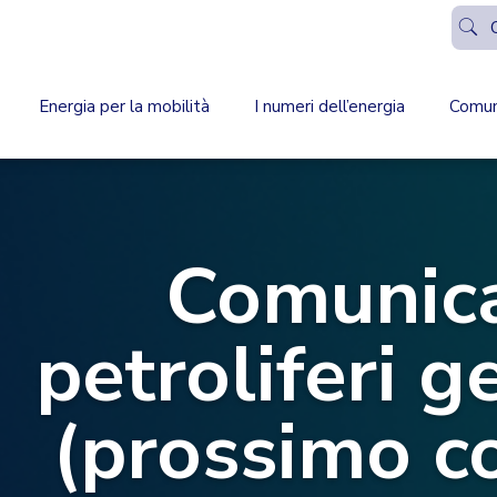
Energia per la mobilità
I numeri dell’energia
Comun
Comunic
petroliferi 
(prossimo c