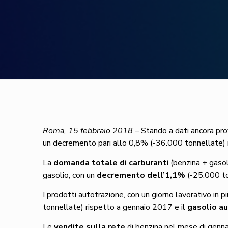
Roma, 15 febbraio 2018
– Stando a dati ancora pro
un decremento pari allo 0,8% (-36.000 tonnellate)
La
domanda totale di carburanti
(benzina + gasolio
gasolio, con un
decremento dell’1,1%
(-25.000 to
I prodotti autotrazione, con un giorno lavorativo in p
tonnellate) rispetto a gennaio 2017 e il
gasolio a
Le
vendite sulla rete
di benzina nel mese di genn