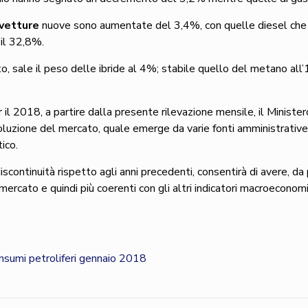
ovetture
nuove sono aumentate del 3,4%, con quelle diesel che h
il 32,8%.
o, sale il peso delle ibride al 4%; stabile quello del metano al
r il 2018, a partire dalla presente rilevazione mensile, il Minist
luzione del mercato, quale emerge da varie fonti amministrative,
ico.
scontinuità rispetto agli anni precedenti, consentirà di avere, d
mercato e quindi più coerenti con gli altri indicatori macroeconom
sumi petroliferi gennaio 2018