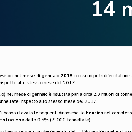
14 
vvisori, nel
mese di gennaio
2018
i consumi petroliferi italiani
 rispetto allo stesso mese del 2017.
) nel mese di gennaio è risultata pari a circa 2,3 milioni di tonnell
nnellate) rispetto allo stesso mese del 2017.
iù, hanno rilevato le seguenti dinamiche: la
benzina
nel compless
utotrazione
dello 0,5% (-9.000 tonnellate).
aio hanno segnato un decremento del 3,2% mentre quelle di gas