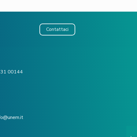
Contattaci
o, 31 00144
nfo@unem.it