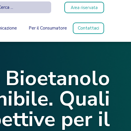
Area riservata
icazione
Per il Consumatore
Contattaci
 Bioetanolo
ibile. Quali
ettive per il