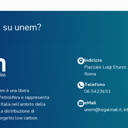
ù su unem?
Indirizzo
Piazzale Luigi Sturz
Roma
Telefono
em è una libera
06.5423651
Petrolifera e rappresenta
eMail
Italia nell’ambito della
unem@legalmail.it
;
i
a distribuzione di
ergetici low carbon.