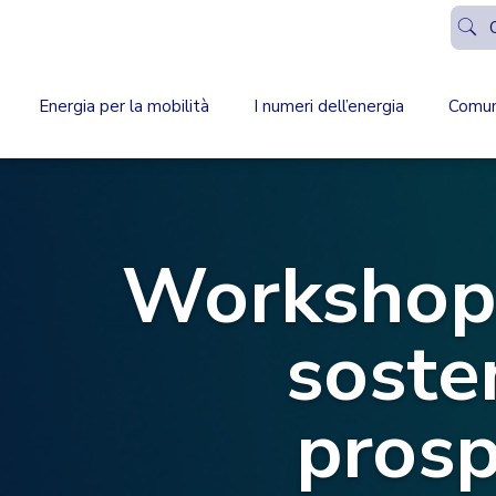
Energia per la mobilità
I numeri dell’energia
Comun
Workshop
sosten
prosp