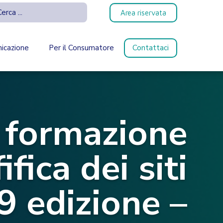
Area riservata
icazione
Per il Consumatore
Contattaci
a formazione
ifica dei siti
9 edizione –