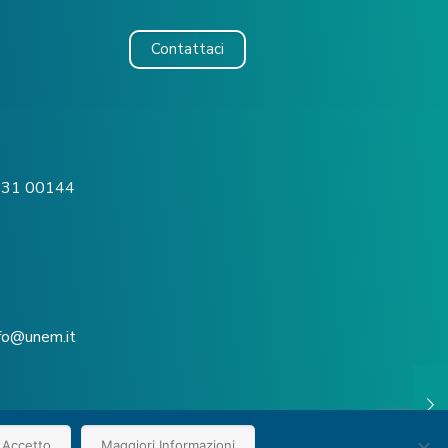
Contattaci
o, 31 00144
nfo@unem.it
Accetto
Maggiori Informazioni