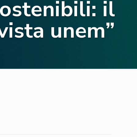
stenibili: il
 vista unem”