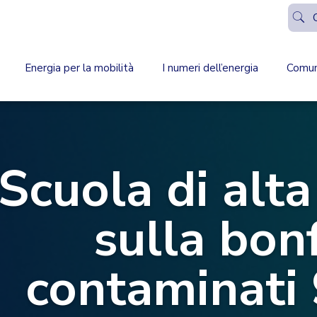
Energia per la mobilità
I numeri dell’energia
Comun
Scuola di alt
sulla bonf
contaminati 