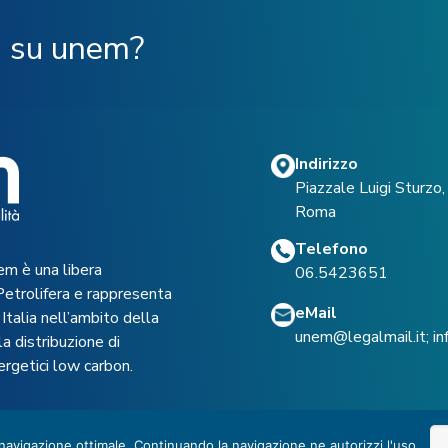
ù su unem?
Indirizzo
Piazzale Luigi Sturz
Roma
Telefono
em è una libera
06.5423651
Petrolifera e rappresenta
eMail
Italia nell’ambito della
unem@legalmail.it
;
i
a distribuzione di
ergetici low carbon.
 navigazione ottimale. Continuando la navigazione ne autorizzi l'uso.