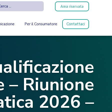
Area riservata
icazione
Per il Consumatore
Contattaci
alificazione
 – Riunione
tica 2026 –