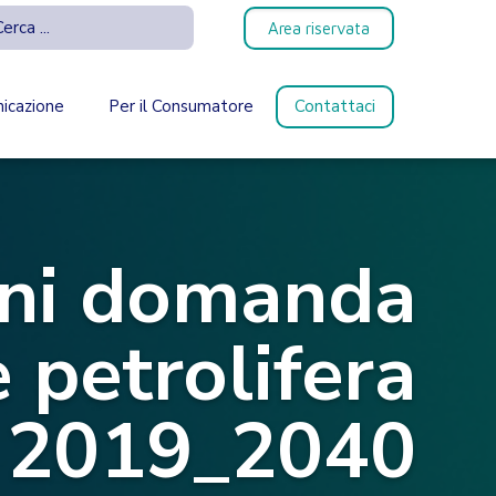
Area riservata
icazione
Per il Consumatore
Contattaci
oni domanda
 petrolifera
2019_2040