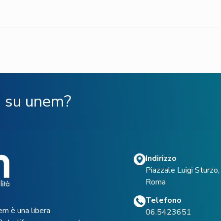
ù su unem?
Indirizzo
Piazzale Luigi Sturz
Roma
Telefono
em è una libera
06.5423651