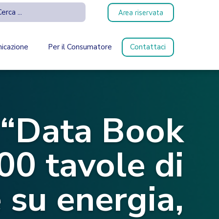
Area riservata
icazione
Per il Consumatore
Contattaci
l “Data Book
00 tavole di
e su energia,