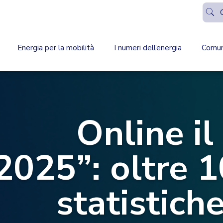
Energia per la mobilità
I numeri dell’energia
Comun
Online i
2025”: oltre 1
statistich