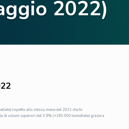
aggio 2022)
022
llate) rispetto allo stesso mese del 2021 che fu
ta di volumi superiori del 3,9% (+183.000 tonnellate) grazie a