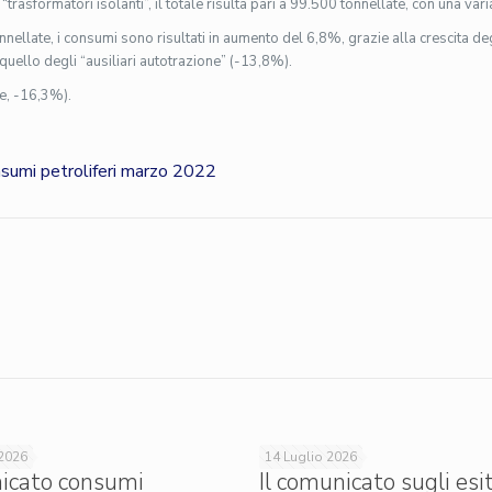
i “trasformatori isolanti”, il totale risulta pari a 99.500 tonnellate, con una va
nellate, i consumi sono risultati in aumento del 6,8%, grazie alla crescita d
quello degli “ausiliari autotrazione” (-13,8%).
te, -16,3%).
umi petroliferi marzo 2022
 2026
14 Luglio 2026
icato consumi
Il comunicato sugli esit