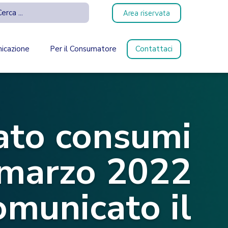
Area riservata
icazione
Per il Consumatore
Contattaci
ato consumi
i marzo 2022
omunicato il