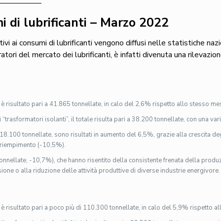
——————
 di lubrificanti – Marzo 2022
tivi ai consumi di lubrificanti vengono diffusi nelle statistiche na
ratori del mercato dei lubrificanti, è infatti divenuta una rilevazi
è risultato pari a 41.865 tonnellate, in calo del 2,6% rispetto allo stesso m
i “trasformatori isolanti”, il totale risulta pari a 38.200 tonnellate, con una v
18.100 tonnellate, sono risultati in aumento del 6,5%, grazie alla crescita d
mo riempimento (-10,5%).
 tonnellate, -10,7%), che hanno risentito della consistente frenata della produz
ione o alla riduzione delle attività produttive di diverse industrie energivore.
è risultato pari a poco più di 110.300 tonnellate, in calo del 5,9% rispetto a