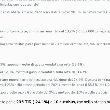
imentazione “tradizionale”.
o i dati ANFIA, a marzo 2022 sono stati registrati 90
TIR
, rispettivamente in
lioni di tonnellate, con un incremento del 13,2%
(+1.582.000 tonnellate) 
ca.
lio
) sono risultati pari a poco meno di 7,3 milioni di tonnellate, con un
incre
9%, appena meglio di quella venduta su rete (25,6%);
del 12,9%,
mentre
il gasolio venduto sulla rete del 14,7%
.
etture nuove
hanno evidenziato una
riduzione del 24,4
%. Quelle a
benzin
era il 25% nello stesso periodo del 2021), mentre le
ibride il 33,3%
(era il
il peso delle auto a
Gpl
e stato del 9%, a
metano
del 1,3% e delle
elettrich
ate pari a
236 TIR (-24,1%)
e
10
autobus,
che nello stesso pe