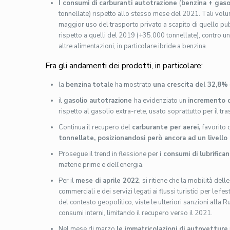
I consumi di carburanti autotrazione
(
benzina + gaso
tonnellate) rispetto allo stesso mese del 2021. Tali vol
maggior uso del trasporto privato a scapito di quello pubb
rispetto a quelli del 2019 (+35.000 tonnellate), contro un
altre alimentazioni, in particolare ibride a benzina.
Fra gli andamenti dei prodotti, in particolare:
la
benzina
totale
ha mostrato
una crescita del 32,8%
il
gasolio autotrazione
ha evidenziato un
incremento d
rispetto al gasolio extra-rete, usato soprattutto per il t
Continua il recupero del
carburante per aerei,
favorito 
tonnellate, posizionandosi però ancora ad un livell
Prosegue il trend in flessione per
i consumi di lubrifica
materie prime e dell’energia.
Per il
mese di aprile 2022
, si ritiene che la mobilità de
commerciali e dei servizi legati ai flussi turistici per le
del contesto geopolitico, viste le ulteriori sanzioni alla
consumi interni, limitando il recupero verso il 2021.
Nel mese di marzo
le immatricolazioni di autovetture