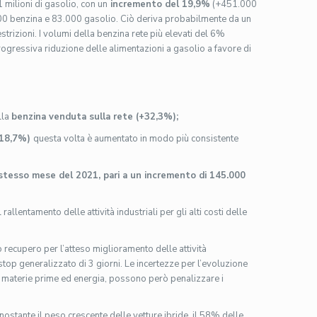
,1 milioni di gasolio, con un
incremento del 19,9%
(+451.000
.000 benzina e 83.000 gasolio. Ciò deriva probabilmente da un
trizioni. I volumi della benzina rete più elevati del 6%
rogressiva riduzione delle alimentazioni a gasolio a favore di
lla
benzina venduta sulla rete (+32,3%);
(+18,7%)
questa volta è aumentato in modo più consistente
tesso mese del 2021, pari a un incremento di 145.000
il rallentamento delle attività industriali per gli alti costi delle
o recupero per l’atteso miglioramento delle attività
 stop generalizzato di 3 giorni. Le incertezze per l’evoluzione
 di materie prime ed energia, possono però penalizzare i
stante il peso crescente delle vetture ibride, il 58% delle