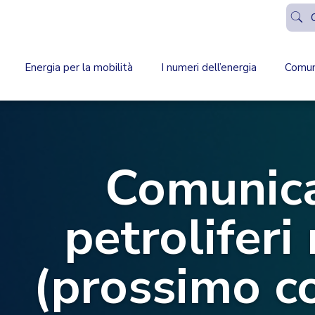
Energia per la mobilità
I numeri dell’energia
Comun
Comunic
petrolifer
(prossimo c