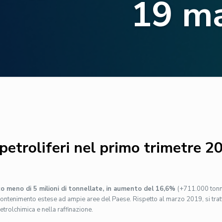
19 m
etroliferi nel primo trimetre 2
oco meno di 5 milioni di tonnellate, in aumento del 16,6%
(+711.000 tonne
contenimento estese ad ampie aree del Paese. Rispetto al marzo 2019, si trat
petrolchimica e nella raffinazione.