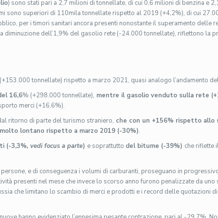
lio
) sono stati pari a 2,7 milioni di tonnellate, di cui 0,6 milioni di benzina e 2
umi sono superiori di 110mila tonnellate rispetto al 2019 (+4,2%), di cui 27
lico, per i timori sanitari ancora presenti nonostante il superamento delle res
a diminuzione dell’1,9% del gasolio rete (-24.000 tonnellate), riflettono la p
(+153.000 tonnellate) rispetto a marzo 2021, quasi analogo l’andamento de
el 16,6
% (+298.000 tonnellate),
mentre il gasolio venduto sulla rete 
rasporto merci (+16,6%).
dal ritorno di parte del turismo straniero,
che con un +156% rispetto allo s
o molto lontano rispetto a marzo 2019 (-30%)
.
nti (-3,3%
, vedi focus a parte
)
e soprattutto
del bitume (-39%)
che riflette 
lle persone, e di conseguenza i volumi di carburanti, proseguano in progressiv
 festività presenti nel mese che invece lo scorso anno furono penalizzate da uno
 Russia che limitano lo scambio di merci e prodotti e i record delle quotazioni
nuove hanno evidenziato l’ennesima pesante contrazione, pari al -29,7%. Nono