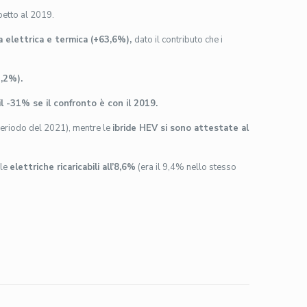
petto al 2019.
a elettrica e termica (+63,6%),
dato il contributo che i
5,2%).
l -31% se il confronto è con il 2019.
periodo del 2021), mentre le
ibride HEV si sono attestate al
lle
elettriche ricaricabili all’8,6%
(era il 9,4% nello stesso