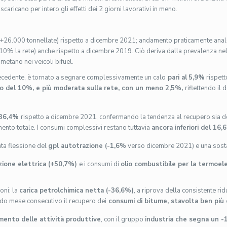
aricano per intero gli effetti dei 2 giorni lavorativi in meno.
+26.000 tonnellate) rispetto a dicembre 2021; andamento praticamente ana
+10% la rete) anche rispetto a dicembre 2019. Ciò deriva dalla prevalenza ne
 metano nei veicoli bifuel.
ecedente, è tornato a segnare complessivamente un calo
pari al
5,9%
rispett
alo del 10%, e più moderata sulla rete, con un meno 2,5%,
riflettendo il
 36,4%
rispetto a dicembre 2021, confermando la tendenza al recupero sia de
umento totale. I consumi complessivi restano tuttavia
ancora inferiori del 16
ata flessione del
gpl autotrazione (-1,6%
verso dicembre 2021) e una sosta
zione elettrica (+50,7%)
e i consumi di
olio combustibile per la termoel
ioni: la
carica petrolchimica netta (-36,6%)
, a riprova della consistente rid
do mese consecutivo il recupero dei
consumi di bitume, stavolta ben più 
tamento delle attività produttive
, con il gruppo
industria che segna un 