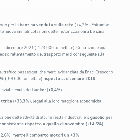
logo per la
benzina venduta sulla rete
(+4,2%). Entrambe
lle nuove immatricolazioni delle motorizzazioni a benzina,
o a dicembre 2021 (-123.000 tonnellate). Contrazione più
 deciso rallentamento del trasporto merci conseguente alla
l traffico passeggeri che merci evidenziata da Enac. Crescono
,6%
(-59.000 tonnellate)
rispetto al dicembre 2019
.
nziale tenuta dei
bunker
(
+0,4%
).
ettrica (+33,3%)
,
legati alla loro maggiore economicità
uzione delle attività di alcune realtà industriali e
il gasolio per
consistente rispetto a quello di novembre (+14,6%).
-12,6%
, mentre il
comparto motori un +3%.