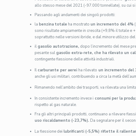
allo stesso mese del 2021 (-97.000 tonnellate), su cui si sc
Passando agli andamenti dei singoli prodotti:
la
benzina
totale
ha mostrato
un incremento del 4%
(
sono risultate ampiamente in crescita (+9,8% il totale e 
soprattutto nelle versioni ibride, e dal minore utilizzo del
il
gasolio autotrazione,
dopo l’incremento del mese pr
pesante sul
gasolio extra-rete, che ha rilevato un c
contingente flessione delle attività industriali.
Il
carburante per aerei
ha rilevato
un
incremento del
anche gli usi militari, contribuendo a circa la metà dell’a
Rimanendo nell’ambito dei trasporti, va rilevata una limit
In consistente incremento invece i
consumi per la produ
rispetto al gas naturale.
Fra gli altri principali prodotti, continuano a rilevare fless
uso riscaldamento (-23,7%).
Da segnalare per il secon
La flessione dei
lubrificanti (-5,5%) riflette il rallen