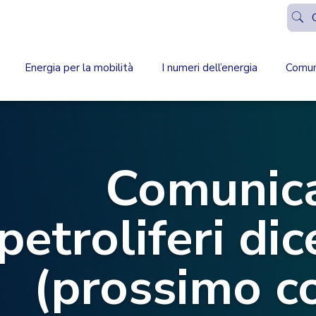
Energia per la mobilità
I numeri dell’energia
Comun
Comunic
petroliferi d
(prossimo c