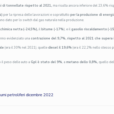
i di tonnellate rispetto al 2021,
ma risulta ancora inferiore del 23,6% ris
%)
per la ripresa delle lavorazioni e soprattutto
per
la
produzione di energi
 hanno dato per lo switch dal gas naturale nella produzione.
lchimica netta
(-24,5%),
il
bitume (-17%
), e il
gasolio riscaldamento
(-1
nno evidenziato una
contrazione del 9,7%, rispetto al 2021 che supera i
ale
(era il 30% nel 2021), quelle
diesel il 19,6%
(era il 22,2% nello stesso 
o il peso delle auto a
Gpl è stato del 9%
, a
metano dello 0,8%,
quello de
mi petroliferi dicembre 2022