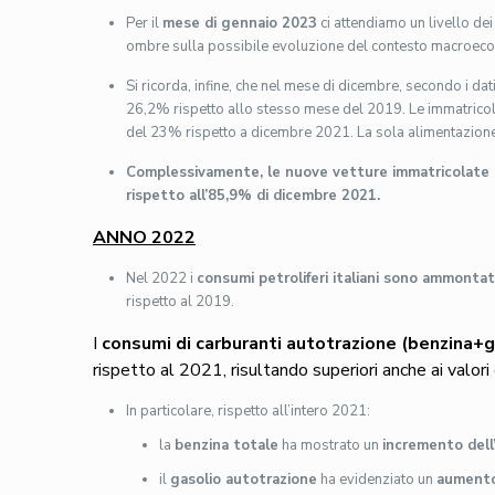
Per il
mese di gennaio 2023
ci attendiamo un livello de
ombre sulla possibile evoluzione del contesto macroeco
Si ricorda, infine, che nel mese di dicembre, secondo i da
26,2% rispetto allo stesso mese del 2019. Le immatricolaz
del 23% rispetto a dicembre 2021. La sola alimentazione 
Complessivamente, le
nuove vetture immatricolate 
rispetto all’85,9% di dicembre 2021.
ANNO 2022
Nel 2022 i
consumi petroliferi italiani
sono ammontati 
rispetto al 2019.
I
consumi di carburanti autotrazione (benzina+g
rispetto al 2021, risultando superiori anche ai valo
In particolare, rispetto all’intero 2021:
la
benzina totale
ha mostrato un
incremento del
il
gasolio autotrazione
ha evidenziato un
aumento