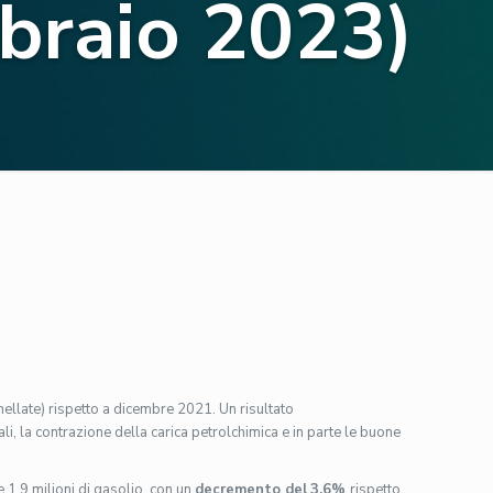
braio 2023)
ellate) rispetto a dicembre 2021. Un risultato
ali, la contrazione della carica petrolchimica e in parte le buone
 e 1,9 milioni di gasolio, con un
decremento del
3,6%
rispetto