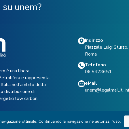
ù su unem?
Indirizzo
Piazzale Luigi Sturz
Roma
Telefono
em è una libera
06.5423651
Petrolifera e rappresenta
eMail
Italia nell’ambito della
unem@legalmail.it
;
i
a distribuzione di
ergetici low carbon.
 navigazione ottimale. Continuando la navigazione ne autorizzi l'uso.