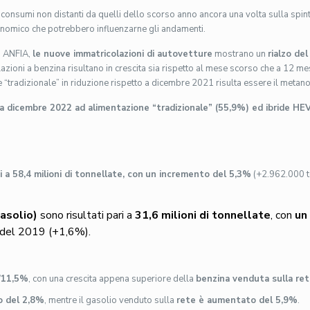
i consumi non distanti da quelli dello scorso anno ancora una volta sulla spi
nomico che potrebbero influenzarne gli andamenti.
ti ANFIA,
le nuove immatricolazioni di autovetture
mostrano un
rialzo de
ioni a benzina risultano in crescita sia rispetto al mese scorso che a 12 mes
“tradizionale” in riduzione rispetto a dicembre 2021 risulta essere il metan
a dicembre 2022 ad alimentazione “tradizionale” (55,9%) ed ibride H
a 58,4 milioni di tonnellate, con
un incremento del 5,3%
(+2.962.000 to
asolio)
sono risultati pari a
31,6 milioni di
tonnellate
, con
un
ri del 2019 (+1,6%).
l’11,5%
, con una crescita appena superiore della
benzina venduta sulla re
 del 2,8%
, mentre il gasolio venduto sulla
rete è aumentato del 5,9%
.