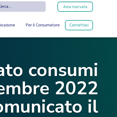
Area riservata
icazione
Per il Consumatore
Contattaci
ato consumi
icembre 2022
omunicato il